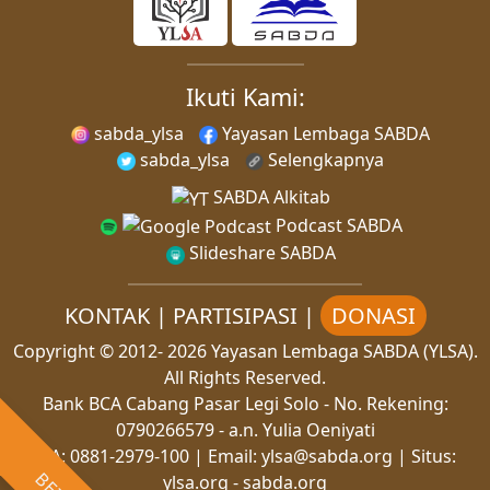
Ikuti Kami:
sabda_ylsa
Yayasan Lembaga SABDA
sabda_ylsa
Selengkapnya
SABDA Alkitab
Podcast SABDA
Slideshare SABDA
KONTAK
|
PARTISIPASI
|
DONASI
Copyright
© 2012-
2026
Yayasan Lembaga SABDA (YLSA).
All Rights Reserved.
Bank BCA Cabang Pasar Legi Solo - No. Rekening:
0790266579 - a.n. Yulia Oeniyati
WA:
0881-2979-100
| Email:
ylsa@sabda.org
| Situs:
ylsa.org
-
sabda.org