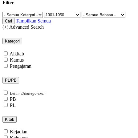
Filter
Tampilkan Semua
Cari
(+) Advanced Search
Kategori
Alkitab
Kamus
Pengajaran
PL/PB
Belum Dikategorikan
PB
PL
Kitab
Kejadian
Keluaran