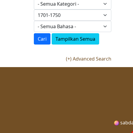
Cari
Tampilkan Semua
(+) Advanced Search
sabda