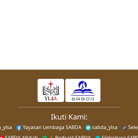
Ikuti Kami:
_ylsa
Yayasan Lembaga SABDA
sabda_ylsa
Sel
SABDA Alkitab
Podcast SABDA
Slideshare SAB