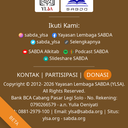
Ikuti Kami:
sabda_ylsa
Yayasan Lembaga SABDA
sabda_ylsa
Selengkapnya
SABDA Alkitab
Podcast SABDA
Slideshare SABDA
KONTAK
|
PARTISIPASI
|
DONASI
Copyright
© 2012-
2026
Yayasan Lembaga SABDA (YLSA).
All Rights Reserved.
Bank BCA Cabang Pasar Legi Solo - No. Rekening:
0790266579 - a.n. Yulia Oeniyati
WA:
0881-2979-100
| Email:
ylsa@sabda.org
| Situs:
BETA
ylsa.org
-
sabda.org