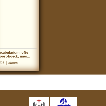
ocabularium, ofte
oort-boeck, naer...
623
|
Kamus