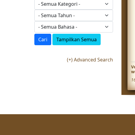
Cari
Tampilkan Semua
(+) Advanced Search
V
w
1