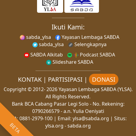
Ikuti Kami:
sabda_ylsa
Yayasan Lembaga SABDA
sabda_ylsa
Selengkapnya
SABDA Alkitab
Podcast SABDA
Slideshare SABDA
KONTAK
|
PARTISIPASI
|
DONASI
Copyright
© 2012-
2026
Yayasan Lembaga SABDA (YLSA).
All Rights Reserved.
Bank BCA Cabang Pasar Legi Solo - No. Rekening:
0790266579 - a.n. Yulia Oeniyati
WA:
0881-2979-100
| Email:
ylsa@sabda.org
| Situs:
BETA
ylsa.org
-
sabda.org