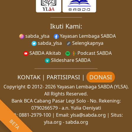
Ikuti Kami:
sabda_ylsa
Yayasan Lembaga SABDA
sabda_ylsa
Selengkapnya
SABDA Alkitab
Podcast SABDA
Slideshare SABDA
KONTAK
|
PARTISIPASI
|
DONASI
Copyright
© 2012-
2026
Yayasan Lembaga SABDA (YLSA).
All Rights Reserved.
Bank BCA Cabang Pasar Legi Solo - No. Rekening:
0790266579 - a.n. Yulia Oeniyati
WA:
0881-2979-100
| Email:
ylsa@sabda.org
| Situs:
BETA
ylsa.org
-
sabda.org