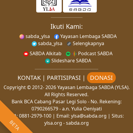
Ikuti Kami:
sabda_ylsa
Yayasan Lembaga SABDA
sabda_ylsa
Selengkapnya
SABDA Alkitab
Podcast SABDA
Slideshare SABDA
KONTAK
|
PARTISIPASI
|
DONASI
Copyright
© 2012-
2026
Yayasan Lembaga SABDA (YLSA).
All Rights Reserved.
Bank BCA Cabang Pasar Legi Solo - No. Rekening:
0790266579 - a.n. Yulia Oeniyati
WA:
0881-2979-100
| Email:
ylsa@sabda.org
| Situs:
BETA
ylsa.org
-
sabda.org