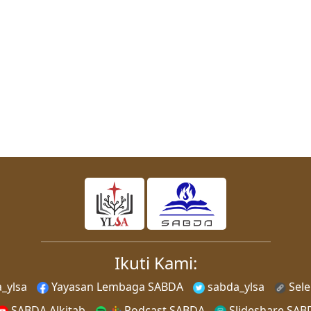
Ikuti Kami:
_ylsa
Yayasan Lembaga SABDA
sabda_ylsa
Sel
SABDA Alkitab
Podcast SABDA
Slideshare SAB