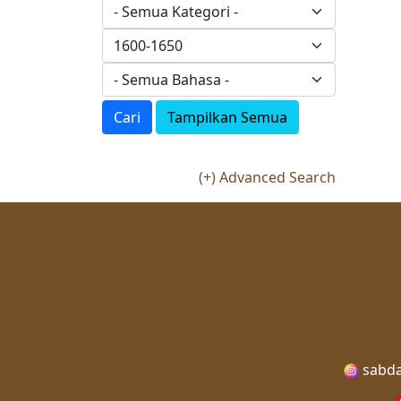
Cari
Tampilkan Semua
(+) Advanced Search
sabda