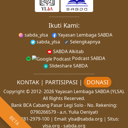
Ikuti Kami:
sabda_ylsa
Yayasan Lembaga SABDA
sabda_ylsa
Selengkapnya
SABDA Alkitab
Podcast SABDA
Slideshare SABDA
KONTAK
|
PARTISIPASI
|
DONASI
Copyright
© 2012-
2026
Yayasan Lembaga SABDA (YLSA).
All Rights Reserved.
Bank BCA Cabang Pasar Legi Solo - No. Rekening:
0790266579 - a.n. Yulia Oeniyati
BETA
WA:
0881-2979-100
| Email:
ylsa@sabda.org
| Situs:
ylsa.org
-
sabda.org