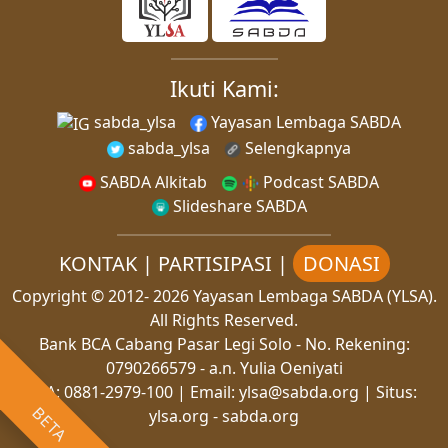
Ikuti Kami:
sabda_ylsa
Yayasan Lembaga SABDA
sabda_ylsa
Selengkapnya
SABDA Alkitab
Podcast SABDA
Slideshare SABDA
KONTAK
|
PARTISIPASI
|
DONASI
Copyright
© 2012-
2026
Yayasan Lembaga SABDA (YLSA).
All Rights Reserved.
Bank BCA Cabang Pasar Legi Solo - No. Rekening:
0790266579 - a.n. Yulia Oeniyati
WA:
0881-2979-100
| Email:
ylsa@sabda.org
| Situs:
BETA
ylsa.org
-
sabda.org