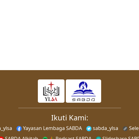
Ikuti Kami:
_ylsa
Yayasan Lembaga SABDA
sabda_ylsa
Sel
SABDA Alkitab
Podcast SABDA
Slideshare SAB