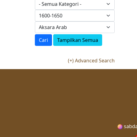
Cari
Tampilkan Semua
(+) Advanced Search
sabda