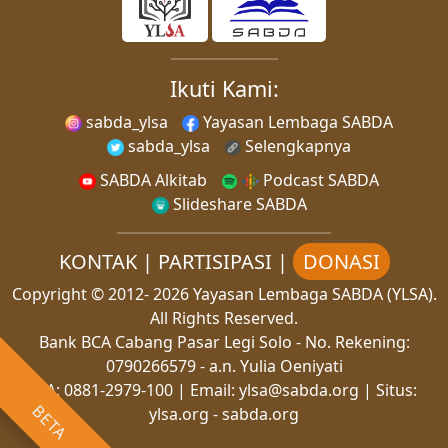
Ikuti Kami:
sabda_ylsa
Yayasan Lembaga SABDA
sabda_ylsa
Selengkapnya
SABDA Alkitab
Podcast SABDA
Slideshare SABDA
KONTAK
|
PARTISIPASI
|
DONASI
Copyright
© 2012-
2026
Yayasan Lembaga SABDA (YLSA).
All Rights Reserved.
Bank BCA Cabang Pasar Legi Solo - No. Rekening:
0790266579 - a.n. Yulia Oeniyati
WA:
0881-2979-100
| Email:
ylsa@sabda.org
| Situs:
BETA
ylsa.org
-
sabda.org