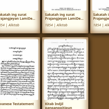
akatah ing surat
Sakatah ing surat
Sakatah i
rajangjeyan LamiDe...
Prajangjeyan LamiDe...
Prajangje
854
|
Alkitab
1854
|
Alkitab
1854
|
Al
avanese Testatement
Kitab Indjil
panganggitipun