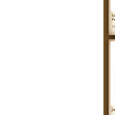
S
P
1
J