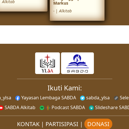
|
Alkitab
Markus
-
|
Alkitab
Ikuti Kami:
_ylsa
Yayasan Lembaga SABDA
sabda_ylsa
Sel
SABDA Alkitab
Podcast SABDA
Slideshare SAB
KONTAK
|
PARTISIPASI
|
DONASI