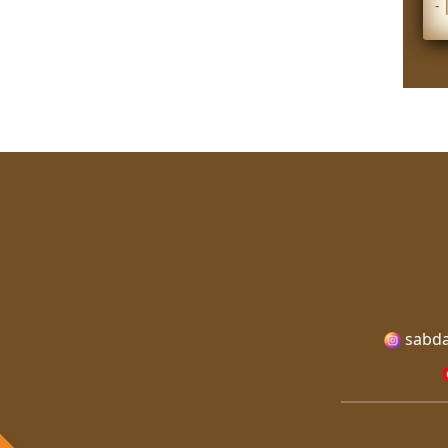
-
sabda