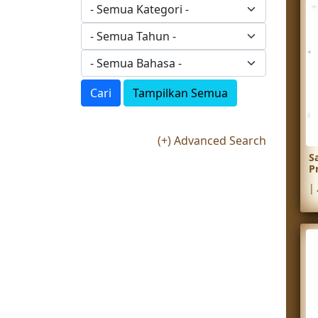
Cari
Tampilkan Semua
(+) Advanced Search
S
P
|