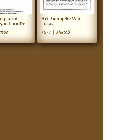
ng surat
Het Evangelie Van
yan LamiDe...
Lucas
kitab
1877
|
Alkitab