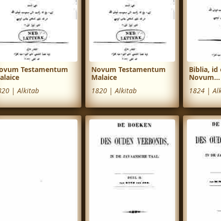
ovum Testamentum
Novum Testamentum
Biblia, id
alaice
Malaice
Novum...
820
|
Alkitab
1820
|
Alkitab
1824
|
Al