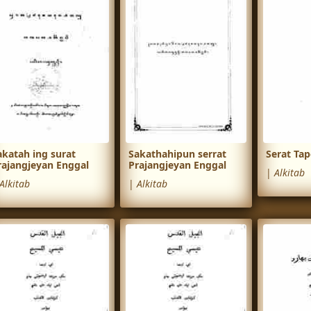
akatah ing surat
Sakathahipun serrat
Serat Ta
rajangjeyan Enggal
Prajangjeyan Enggal
|
Alkitab
Alkitab
|
Alkitab