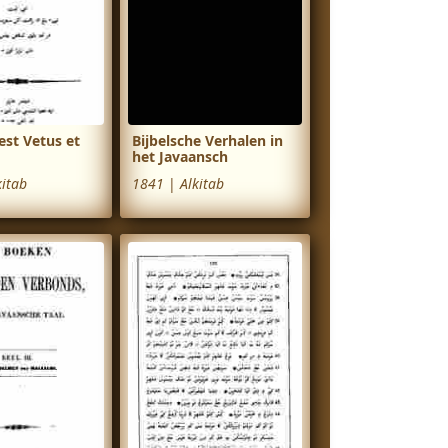
 est Vetus et
Bijbelsche Verhalen in
het Javaansch
kitab
1841
|
Alkitab