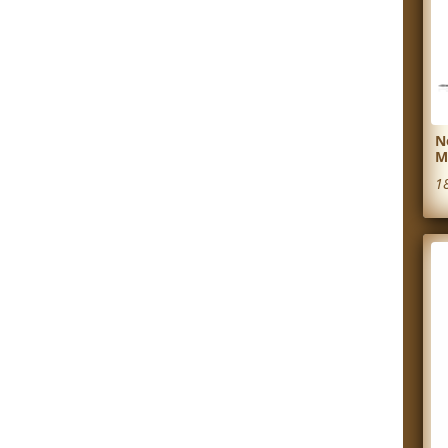
N
M
1