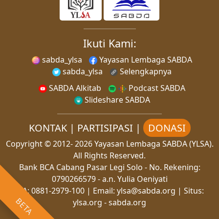
Ikuti Kami:
sabda_ylsa
Yayasan Lembaga SABDA
sabda_ylsa
Selengkapnya
SABDA Alkitab
Podcast SABDA
Slideshare SABDA
KONTAK
|
PARTISIPASI
|
DONASI
Copyright
© 2012-
2026
Yayasan Lembaga SABDA (YLSA).
All Rights Reserved.
Bank BCA Cabang Pasar Legi Solo - No. Rekening:
0790266579 - a.n. Yulia Oeniyati
WA:
0881-2979-100
| Email:
ylsa@sabda.org
| Situs:
BETA
ylsa.org
-
sabda.org