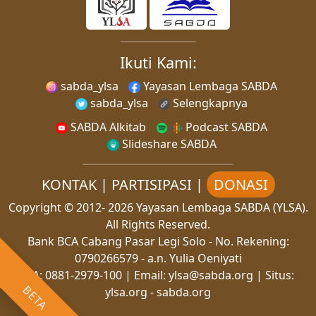
Ikuti Kami:
sabda_ylsa
Yayasan Lembaga SABDA
sabda_ylsa
Selengkapnya
SABDA Alkitab
Podcast SABDA
Slideshare SABDA
KONTAK
|
PARTISIPASI
|
DONASI
Copyright
© 2012-
2026
Yayasan Lembaga SABDA (YLSA).
All Rights Reserved.
Bank BCA Cabang Pasar Legi Solo - No. Rekening:
0790266579 - a.n. Yulia Oeniyati
WA:
0881-2979-100
| Email:
ylsa@sabda.org
| Situs:
BETA
ylsa.org
-
sabda.org