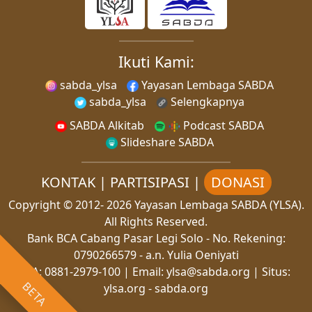
Ikuti Kami:
sabda_ylsa
Yayasan Lembaga SABDA
sabda_ylsa
Selengkapnya
SABDA Alkitab
Podcast SABDA
Slideshare SABDA
KONTAK
|
PARTISIPASI
|
DONASI
Copyright
© 2012-
2026
Yayasan Lembaga SABDA (YLSA).
All Rights Reserved.
Bank BCA Cabang Pasar Legi Solo - No. Rekening:
0790266579 - a.n. Yulia Oeniyati
WA:
0881-2979-100
| Email:
ylsa@sabda.org
| Situs:
BETA
ylsa.org
-
sabda.org