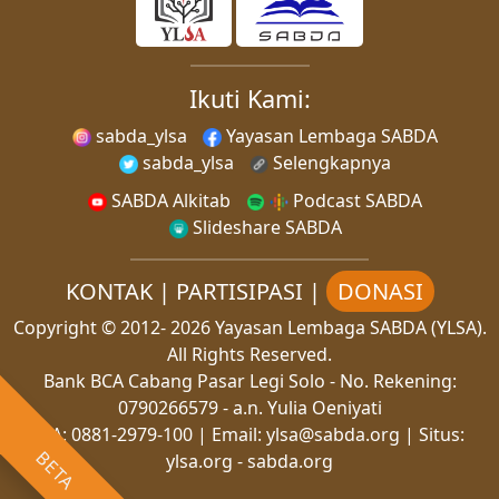
Ikuti Kami:
sabda_ylsa
Yayasan Lembaga SABDA
sabda_ylsa
Selengkapnya
SABDA Alkitab
Podcast SABDA
Slideshare SABDA
KONTAK
|
PARTISIPASI
|
DONASI
Copyright
© 2012-
2026
Yayasan Lembaga SABDA (YLSA).
All Rights Reserved.
Bank BCA Cabang Pasar Legi Solo - No. Rekening:
0790266579 - a.n. Yulia Oeniyati
WA:
0881-2979-100
| Email:
ylsa@sabda.org
| Situs:
BETA
ylsa.org
-
sabda.org