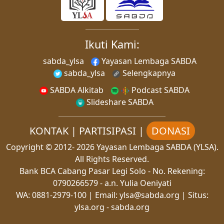
Ikuti Kami:
sabda_ylsa
Yayasan Lembaga SABDA
sabda_ylsa
Selengkapnya
SABDA Alkitab
Podcast SABDA
Slideshare SABDA
KONTAK
|
PARTISIPASI
|
DONASI
Copyright
© 2012-
2026
Yayasan Lembaga SABDA (YLSA).
All Rights Reserved.
Bank BCA Cabang Pasar Legi Solo - No. Rekening:
0790266579 - a.n. Yulia Oeniyati
WA:
0881-2979-100
| Email:
ylsa@sabda.org
| Situs:
ylsa.org
-
sabda.org