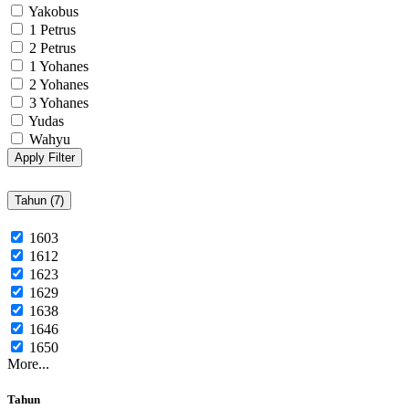
Yakobus
1 Petrus
2 Petrus
1 Yohanes
2 Yohanes
3 Yohanes
Yudas
Wahyu
Apply Filter
Tahun (
7
)
1603
1612
1623
1629
1638
1646
1650
More...
Tahun