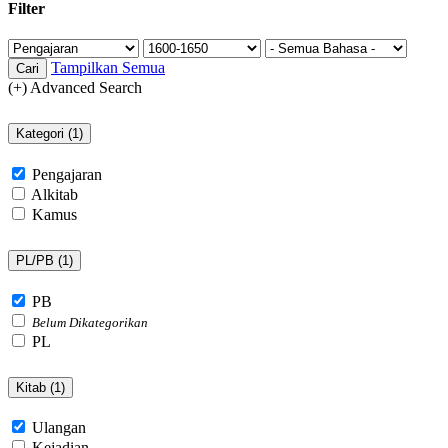
Filter
Tampilkan Semua
Cari
(+) Advanced Search
Kategori (
1
)
Pengajaran
Alkitab
Kamus
PL/PB (
1
)
PB
Belum Dikategorikan
PL
Kitab (
1
)
Ulangan
Kejadian