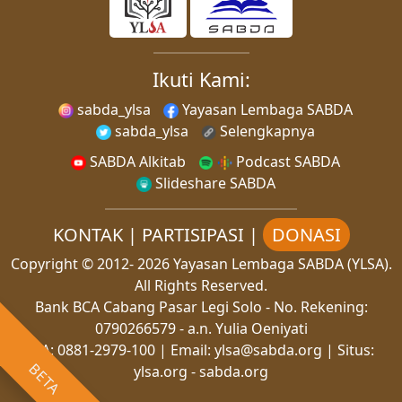
Ikuti Kami:
sabda_ylsa
Yayasan Lembaga SABDA
sabda_ylsa
Selengkapnya
SABDA Alkitab
Podcast SABDA
Slideshare SABDA
KONTAK
|
PARTISIPASI
|
DONASI
Copyright
© 2012-
2026
Yayasan Lembaga SABDA (YLSA).
All Rights Reserved.
Bank BCA Cabang Pasar Legi Solo - No. Rekening:
0790266579 - a.n. Yulia Oeniyati
WA:
0881-2979-100
| Email:
ylsa@sabda.org
| Situs:
BETA
ylsa.org
-
sabda.org