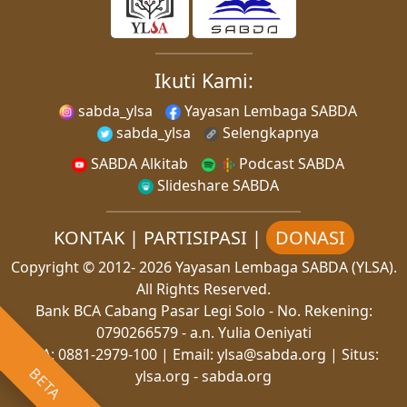
Ikuti Kami:
sabda_ylsa
Yayasan Lembaga SABDA
sabda_ylsa
Selengkapnya
SABDA Alkitab
Podcast SABDA
Slideshare SABDA
KONTAK
|
PARTISIPASI
|
DONASI
Copyright
© 2012-
2026
Yayasan Lembaga SABDA (YLSA).
All Rights Reserved.
Bank BCA Cabang Pasar Legi Solo - No. Rekening:
0790266579 - a.n. Yulia Oeniyati
WA:
0881-2979-100
| Email:
ylsa@sabda.org
| Situs:
BETA
ylsa.org
-
sabda.org