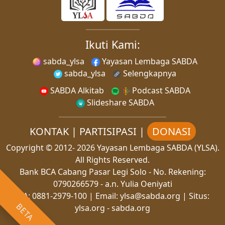
Ikuti Kami:
sabda_ylsa
Yayasan Lembaga SABDA
sabda_ylsa
Selengkapnya
SABDA Alkitab
Podcast SABDA
Slideshare SABDA
KONTAK
|
PARTISIPASI
|
DONASI
Copyright
© 2012-
2026
Yayasan Lembaga SABDA (YLSA).
All Rights Reserved.
Bank BCA Cabang Pasar Legi Solo - No. Rekening:
0790266579 - a.n. Yulia Oeniyati
WA:
0881-2979-100
| Email:
ylsa@sabda.org
| Situs:
BETA
ylsa.org
-
sabda.org