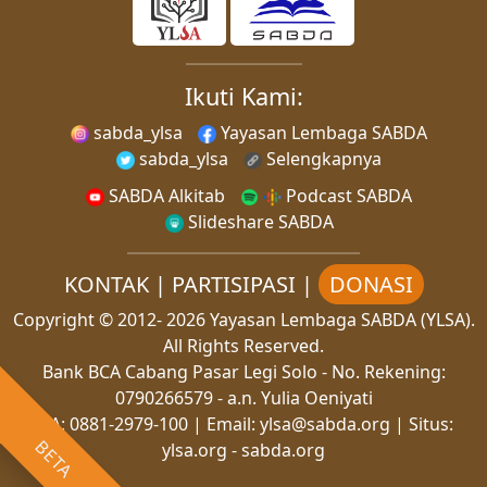
Ikuti Kami:
sabda_ylsa
Yayasan Lembaga SABDA
sabda_ylsa
Selengkapnya
SABDA Alkitab
Podcast SABDA
Slideshare SABDA
KONTAK
|
PARTISIPASI
|
DONASI
Copyright
© 2012-
2026
Yayasan Lembaga SABDA (YLSA).
All Rights Reserved.
Bank BCA Cabang Pasar Legi Solo - No. Rekening:
0790266579 - a.n. Yulia Oeniyati
WA:
0881-2979-100
| Email:
ylsa@sabda.org
| Situs:
BETA
ylsa.org
-
sabda.org