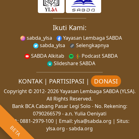
Ikuti Kami:
sabda_ylsa
Yayasan Lembaga SABDA
sabda_ylsa
Selengkapnya
SABDA Alkitab
Podcast SABDA
Slideshare SABDA
KONTAK
|
PARTISIPASI
|
DONASI
Copyright
© 2012-
2026
Yayasan Lembaga SABDA (YLSA).
All Rights Reserved.
Bank BCA Cabang Pasar Legi Solo - No. Rekening:
0790266579 - a.n. Yulia Oeniyati
WA:
0881-2979-100
| Email:
ylsa@sabda.org
| Situs:
BETA
ylsa.org
-
sabda.org