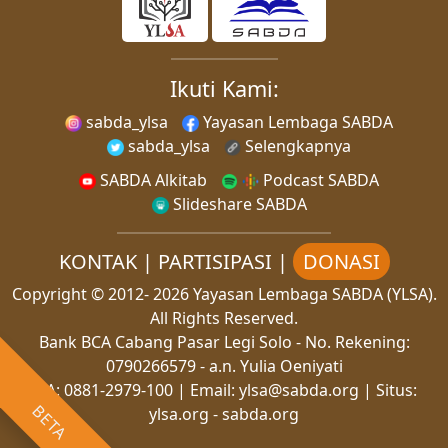
Ikuti Kami:
sabda_ylsa
Yayasan Lembaga SABDA
sabda_ylsa
Selengkapnya
SABDA Alkitab
Podcast SABDA
Slideshare SABDA
KONTAK
|
PARTISIPASI
|
DONASI
Copyright
© 2012-
2026
Yayasan Lembaga SABDA (YLSA).
All Rights Reserved.
Bank BCA Cabang Pasar Legi Solo - No. Rekening:
0790266579 - a.n. Yulia Oeniyati
WA:
0881-2979-100
| Email:
ylsa@sabda.org
| Situs:
BETA
ylsa.org
-
sabda.org