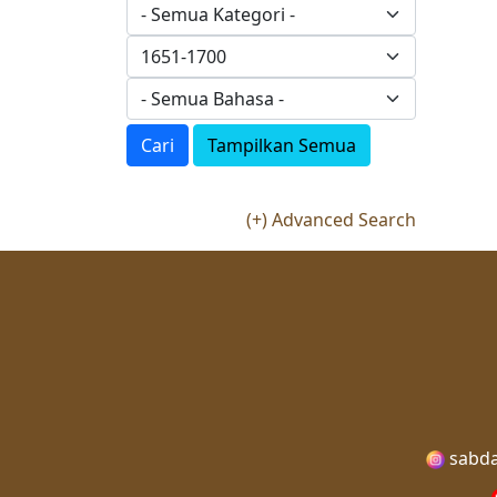
Cari
Tampilkan Semua
(+) Advanced Search
sabda