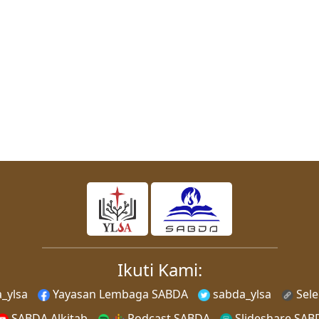
Ikuti Kami:
_ylsa
Yayasan Lembaga SABDA
sabda_ylsa
Sel
SABDA Alkitab
Podcast SABDA
Slideshare SAB