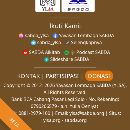
Ikuti Kami:
sabda_ylsa
Yayasan Lembaga SABDA
sabda_ylsa
Selengkapnya
SABDA Alkitab
Podcast SABDA
Slideshare SABDA
KONTAK
|
PARTISIPASI
|
DONASI
Copyright
© 2012-
2026
Yayasan Lembaga SABDA (YLSA).
All Rights Reserved.
Bank BCA Cabang Pasar Legi Solo - No. Rekening:
0790266579 - a.n. Yulia Oeniyati
WA:
0881-2979-100
| Email:
ylsa@sabda.org
| Situs:
BETA
ylsa.org
-
sabda.org