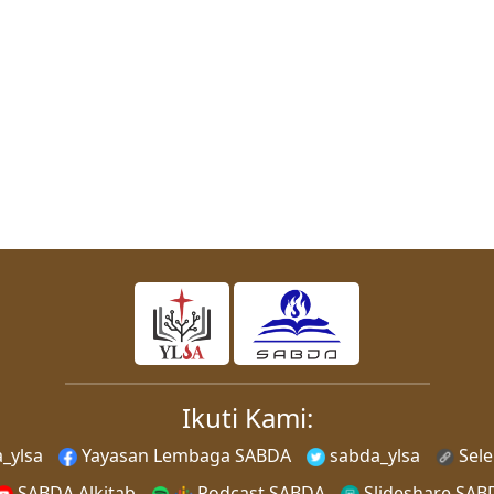
Ikuti Kami:
_ylsa
Yayasan Lembaga SABDA
sabda_ylsa
Sel
SABDA Alkitab
Podcast SABDA
Slideshare SAB