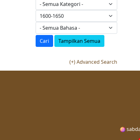
Cari
Tampilkan Semua
(+) Advanced Search
sabda