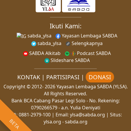
Ikuti Kami:
sabda_ylsa
Yayasan Lembaga SABDA
sabda_ylsa
Selengkapnya
SABDA Alkitab
Podcast SABDA
Slideshare SABDA
KONTAK
|
PARTISIPASI
|
DONASI
Copyright
© 2012-
2026
Yayasan Lembaga SABDA (YLSA).
All Rights Reserved.
Bank BCA Cabang Pasar Legi Solo - No. Rekening:
0790266579 - a.n. Yulia Oeniyati
WA:
0881-2979-100
| Email:
ylsa@sabda.org
| Situs:
BETA
ylsa.org
-
sabda.org