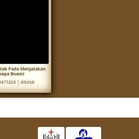
itab Pada Menjatakan
oepa Boemi
8471826
|
Alkitab