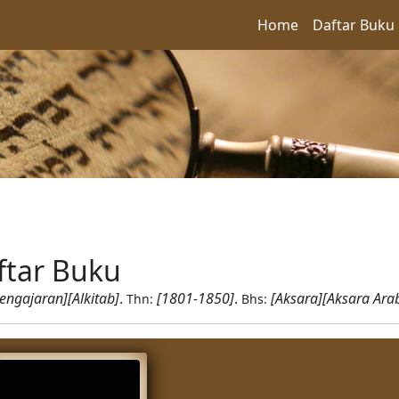
Home
Daftar Buku
ftar Buku
engajaran][Alkitab]
.
[1801-1850]
.
[Aksara][Aksara Ara
Thn:
Bhs: