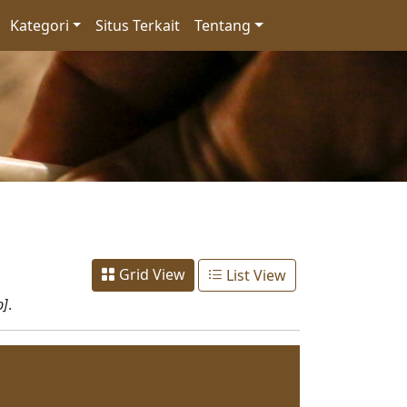
Kategori
Situs Terkait
Tentang
Grid View
List View
b]
.