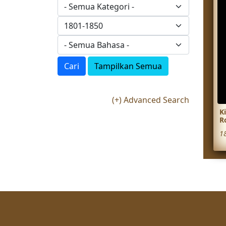
Cari
Tampilkan Semua
(+) Advanced Search
K
R
1