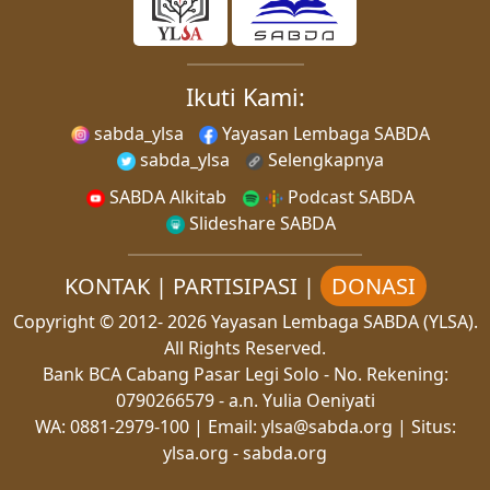
Ikuti Kami:
sabda_ylsa
Yayasan Lembaga SABDA
sabda_ylsa
Selengkapnya
SABDA Alkitab
Podcast SABDA
Slideshare SABDA
KONTAK
|
PARTISIPASI
|
DONASI
Copyright
© 2012-
2026
Yayasan Lembaga SABDA (YLSA).
All Rights Reserved.
Bank BCA Cabang Pasar Legi Solo - No. Rekening:
0790266579 - a.n. Yulia Oeniyati
WA:
0881-2979-100
| Email:
ylsa@sabda.org
| Situs:
ylsa.org
-
sabda.org