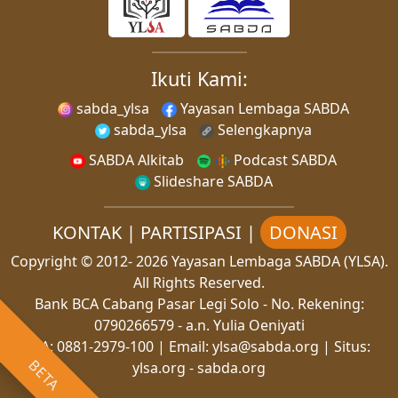
Ikuti Kami:
sabda_ylsa
Yayasan Lembaga SABDA
sabda_ylsa
Selengkapnya
SABDA Alkitab
Podcast SABDA
Slideshare SABDA
KONTAK
|
PARTISIPASI
|
DONASI
Copyright
© 2012-
2026
Yayasan Lembaga SABDA (YLSA).
All Rights Reserved.
Bank BCA Cabang Pasar Legi Solo - No. Rekening:
0790266579 - a.n. Yulia Oeniyati
WA:
0881-2979-100
| Email:
ylsa@sabda.org
| Situs:
BETA
ylsa.org
-
sabda.org