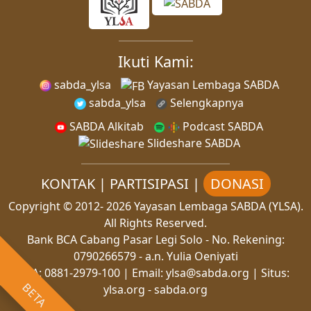
Ikuti Kami:
sabda_ylsa
Yayasan Lembaga SABDA
sabda_ylsa
Selengkapnya
SABDA Alkitab
Podcast SABDA
Slideshare SABDA
KONTAK
|
PARTISIPASI
|
DONASI
Copyright
© 2012-
2026
Yayasan Lembaga SABDA (YLSA).
All Rights Reserved.
Bank BCA Cabang Pasar Legi Solo - No. Rekening:
0790266579 - a.n. Yulia Oeniyati
WA:
0881-2979-100
| Email:
ylsa@sabda.org
| Situs:
BETA
ylsa.org
-
sabda.org