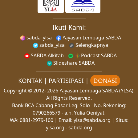
Ikuti Kami:
sabda_ylsa
Yayasan Lembaga SABDA
sabda_ylsa
Selengkapnya
SABDA Alkitab
Podcast SABDA
Slideshare SABDA
KONTAK
|
PARTISIPASI
|
DONASI
Copyright
© 2012-
2026
Yayasan Lembaga SABDA (YLSA).
All Rights Reserved.
Bank BCA Cabang Pasar Legi Solo - No. Rekening:
0790266579 - a.n. Yulia Oeniyati
WA:
0881-2979-100
| Email:
ylsa@sabda.org
| Situs:
ylsa.org
-
sabda.org