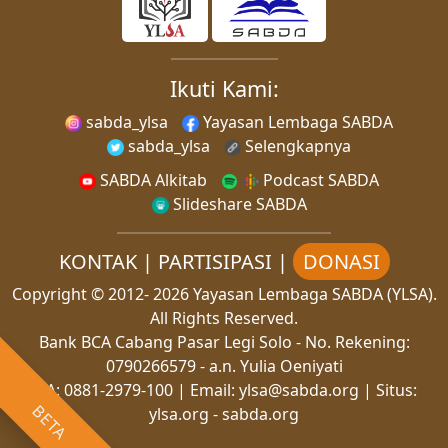
Ikuti Kami:
sabda_ylsa
Yayasan Lembaga SABDA
sabda_ylsa
Selengkapnya
SABDA Alkitab
Podcast SABDA
Slideshare SABDA
KONTAK
|
PARTISIPASI
|
DONASI
Copyright
© 2012-
2026
Yayasan Lembaga SABDA (YLSA).
All Rights Reserved.
Bank BCA Cabang Pasar Legi Solo - No. Rekening:
0790266579 - a.n. Yulia Oeniyati
WA:
0881-2979-100
| Email:
ylsa@sabda.org
| Situs:
BETA
ylsa.org
-
sabda.org