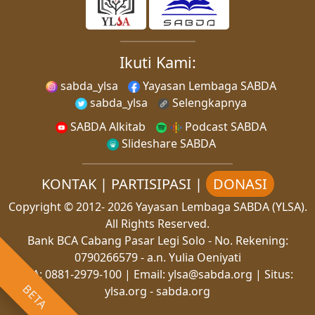
Ikuti Kami:
sabda_ylsa
Yayasan Lembaga SABDA
sabda_ylsa
Selengkapnya
SABDA Alkitab
Podcast SABDA
Slideshare SABDA
KONTAK
|
PARTISIPASI
|
DONASI
Copyright
© 2012-
2026
Yayasan Lembaga SABDA (YLSA).
All Rights Reserved.
Bank BCA Cabang Pasar Legi Solo - No. Rekening:
0790266579 - a.n. Yulia Oeniyati
WA:
0881-2979-100
| Email:
ylsa@sabda.org
| Situs:
BETA
ylsa.org
-
sabda.org