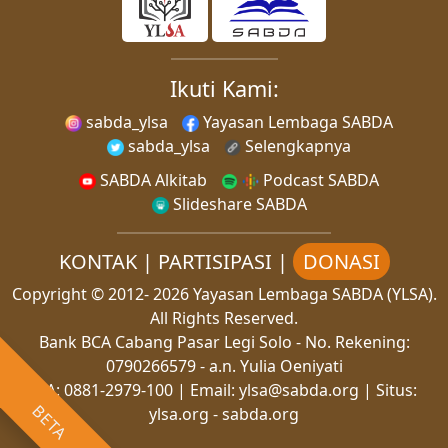
Ikuti Kami:
sabda_ylsa
Yayasan Lembaga SABDA
sabda_ylsa
Selengkapnya
SABDA Alkitab
Podcast SABDA
Slideshare SABDA
KONTAK
|
PARTISIPASI
|
DONASI
Copyright
© 2012-
2026
Yayasan Lembaga SABDA (YLSA).
All Rights Reserved.
Bank BCA Cabang Pasar Legi Solo - No. Rekening:
0790266579 - a.n. Yulia Oeniyati
WA:
0881-2979-100
| Email:
ylsa@sabda.org
| Situs:
BETA
ylsa.org
-
sabda.org