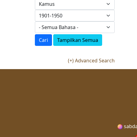
Cari
Tampilkan Semua
(+) Advanced Search
sabda