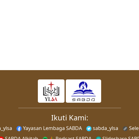
Ikuti Kami:
_ylsa
Yayasan Lembaga SABDA
sabda_ylsa
Sel
SABDA Alkitab
Podcast SABDA
Slideshare SAB