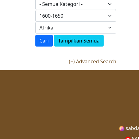
Cari
Tampilkan Semua
(+) Advanced Search
sabda
SAB