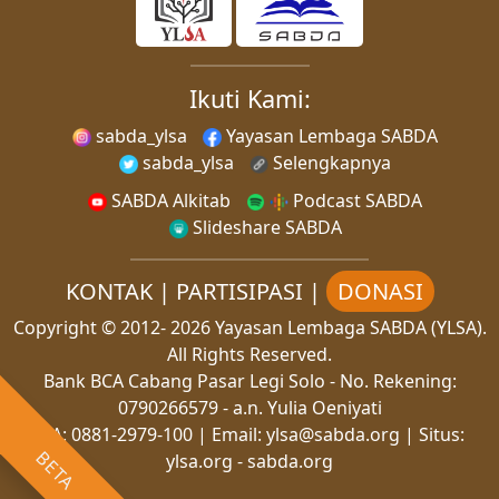
Ikuti Kami:
sabda_ylsa
Yayasan Lembaga SABDA
sabda_ylsa
Selengkapnya
SABDA Alkitab
Podcast SABDA
Slideshare SABDA
KONTAK
|
PARTISIPASI
|
DONASI
Copyright
© 2012-
2026
Yayasan Lembaga SABDA (YLSA).
All Rights Reserved.
Bank BCA Cabang Pasar Legi Solo - No. Rekening:
0790266579 - a.n. Yulia Oeniyati
WA:
0881-2979-100
| Email:
ylsa@sabda.org
| Situs:
BETA
ylsa.org
-
sabda.org