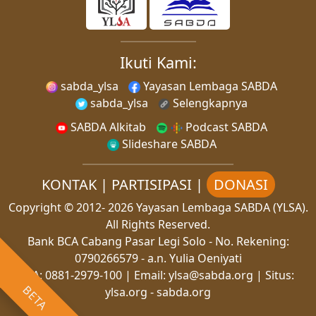
Ikuti Kami:
sabda_ylsa
Yayasan Lembaga SABDA
sabda_ylsa
Selengkapnya
SABDA Alkitab
Podcast SABDA
Slideshare SABDA
KONTAK
|
PARTISIPASI
|
DONASI
Copyright
© 2012-
2026
Yayasan Lembaga SABDA (YLSA).
All Rights Reserved.
Bank BCA Cabang Pasar Legi Solo - No. Rekening:
0790266579 - a.n. Yulia Oeniyati
WA:
0881-2979-100
| Email:
ylsa@sabda.org
| Situs:
BETA
ylsa.org
-
sabda.org