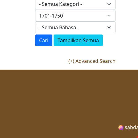
Cari
Tampilkan Semua
(+) Advanced Search
sabda