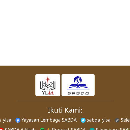
Ikuti Kami:
_ylsa
Yayasan Lembaga SABDA
sabda_ylsa
Sel
SABDA Alkitab
Podcast SABDA
Slideshare SAB