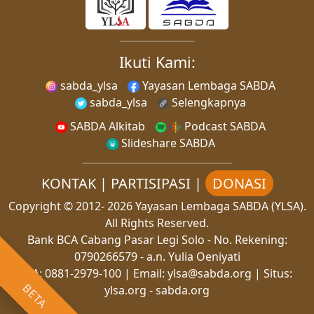
Ikuti Kami:
sabda_ylsa
Yayasan Lembaga SABDA
sabda_ylsa
Selengkapnya
SABDA Alkitab
Podcast SABDA
Slideshare SABDA
KONTAK
|
PARTISIPASI
|
DONASI
Copyright
© 2012-
2026
Yayasan Lembaga SABDA (YLSA).
All Rights Reserved.
Bank BCA Cabang Pasar Legi Solo - No. Rekening:
0790266579 - a.n. Yulia Oeniyati
WA:
0881-2979-100
| Email:
ylsa@sabda.org
| Situs:
BETA
ylsa.org
-
sabda.org