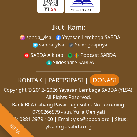
Ikuti Kami:
sabda_ylsa
Yayasan Lembaga SABDA
sabda_ylsa
Selengkapnya
SABDA Alkitab
Podcast SABDA
Slideshare SABDA
KONTAK
|
PARTISIPASI
|
DONASI
Copyright
© 2012-
2026
Yayasan Lembaga SABDA (YLSA).
All Rights Reserved.
Bank BCA Cabang Pasar Legi Solo - No. Rekening:
0790266579 - a.n. Yulia Oeniyati
WA:
0881-2979-100
| Email:
ylsa@sabda.org
| Situs:
BETA
ylsa.org
-
sabda.org