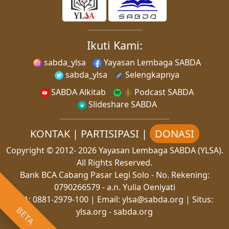
Ikuti Kami:
sabda_ylsa
Yayasan Lembaga SABDA
sabda_ylsa
Selengkapnya
SABDA Alkitab
Podcast SABDA
Slideshare SABDA
KONTAK
|
PARTISIPASI
|
DONASI
Copyright
© 2012-
2026
Yayasan Lembaga SABDA (YLSA).
All Rights Reserved.
Bank BCA Cabang Pasar Legi Solo - No. Rekening:
0790266579 - a.n. Yulia Oeniyati
WA:
0881-2979-100
| Email:
ylsa@sabda.org
| Situs:
BETA
ylsa.org
-
sabda.org