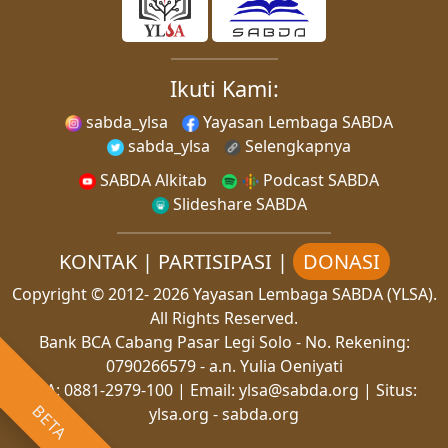
Ikuti Kami:
sabda_ylsa
Yayasan Lembaga SABDA
sabda_ylsa
Selengkapnya
SABDA Alkitab
Podcast SABDA
Slideshare SABDA
KONTAK
|
PARTISIPASI
|
DONASI
Copyright
© 2012-
2026
Yayasan Lembaga SABDA (YLSA).
All Rights Reserved.
Bank BCA Cabang Pasar Legi Solo - No. Rekening:
0790266579 - a.n. Yulia Oeniyati
WA:
0881-2979-100
| Email:
ylsa@sabda.org
| Situs:
BETA
ylsa.org
-
sabda.org