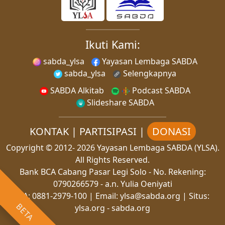
Ikuti Kami:
sabda_ylsa
Yayasan Lembaga SABDA
sabda_ylsa
Selengkapnya
SABDA Alkitab
Podcast SABDA
Slideshare SABDA
KONTAK
|
PARTISIPASI
|
DONASI
Copyright
© 2012-
2026
Yayasan Lembaga SABDA (YLSA).
All Rights Reserved.
Bank BCA Cabang Pasar Legi Solo - No. Rekening:
0790266579 - a.n. Yulia Oeniyati
WA:
0881-2979-100
| Email:
ylsa@sabda.org
| Situs:
BETA
ylsa.org
-
sabda.org