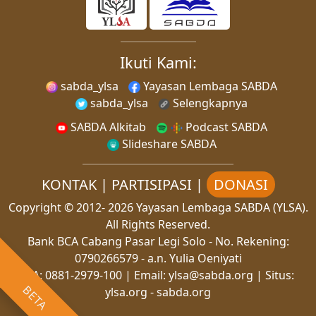
Ikuti Kami:
sabda_ylsa
Yayasan Lembaga SABDA
sabda_ylsa
Selengkapnya
SABDA Alkitab
Podcast SABDA
Slideshare SABDA
KONTAK
|
PARTISIPASI
|
DONASI
Copyright
© 2012-
2026
Yayasan Lembaga SABDA (YLSA).
All Rights Reserved.
Bank BCA Cabang Pasar Legi Solo - No. Rekening:
0790266579 - a.n. Yulia Oeniyati
WA:
0881-2979-100
| Email:
ylsa@sabda.org
| Situs:
BETA
ylsa.org
-
sabda.org