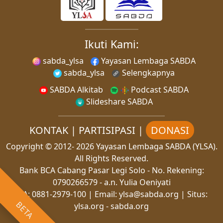
Ikuti Kami:
sabda_ylsa
Yayasan Lembaga SABDA
sabda_ylsa
Selengkapnya
SABDA Alkitab
Podcast SABDA
Slideshare SABDA
KONTAK
|
PARTISIPASI
|
DONASI
Copyright
© 2012-
2026
Yayasan Lembaga SABDA (YLSA).
All Rights Reserved.
Bank BCA Cabang Pasar Legi Solo - No. Rekening:
0790266579 - a.n. Yulia Oeniyati
WA:
0881-2979-100
| Email:
ylsa@sabda.org
| Situs:
BETA
ylsa.org
-
sabda.org